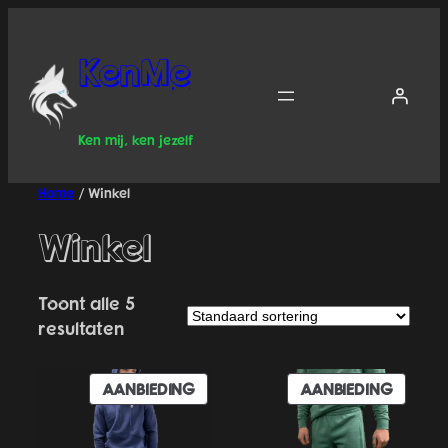
Ga
naar
KenMe
de
inhoud
Ken mij, ken jezelf
Home
/ Winkel
Winkel
Toont alle 5
resultaten
PRODUCT
PRODU
AANBIEDING
AANBIEDING
IN
IN
DE
DE